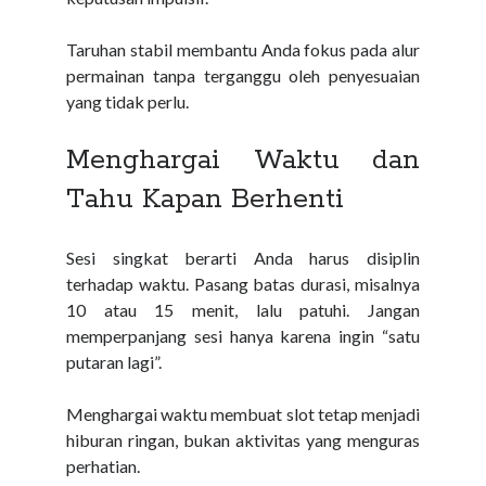
Taruhan stabil membantu Anda fokus pada alur
permainan tanpa terganggu oleh penyesuaian
yang tidak perlu.
Menghargai Waktu dan
Tahu Kapan Berhenti
Sesi singkat berarti Anda harus disiplin
terhadap waktu. Pasang batas durasi, misalnya
10 atau 15 menit, lalu patuhi. Jangan
memperpanjang sesi hanya karena ingin “satu
putaran lagi”.
Menghargai waktu membuat slot tetap menjadi
hiburan ringan, bukan aktivitas yang menguras
perhatian.