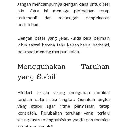
Jangan mencampurnya dengan dana untuk sesi
lain. Cara ini menjaga permainan tetap
terkendali dan mencegah pengeluaran
berlebihan.
Dengan batas yang jelas, Anda bisa bermain
lebih santai karena tahu kapan harus berhenti,
baik saat menang maupun kalah.
Menggunakan Taruhan
yang Stabil
Hindari terlalu sering mengubah nominal
taruhan dalam sesi singkat. Gunakan angka
yang stabil agar ritme permainan tetap
konsisten. Perubahan taruhan yang terlalu
sering justru menghabiskan waktu dan memicu
keputusan impulsif.