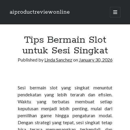
aiproductreviewonline
open
primary
Sidebar
menu
Blogroll
Tips Bermain Slot
slot gacor hari ini
untuk Sesi Singkat
SLOT777 OFFICIAL
seduniatoto
Published by
Linda Sanchez
on
January 30, 2026
mpo1221
rajalangit77
Sesi bermain slot yang singkat menuntut
jackpot108 slot
pendekatan yang lebih terarah dan efisien.
danatoto
Waktu yang terbatas membuat setiap
keputusan menjadi lebih penting, mulai dari
nadimtogel
pemilihan game hingga pengaturan modal.
agen108 slot
Dengan strategi yang tepat, sesi singkat tetap
bisa terasa menyenangkan, terkendali, dan