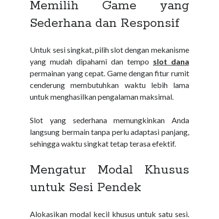
Memilih Game yang
slot88
Sederhana dan Responsif
situs togel
slot gacor hari ini
Untuk sesi singkat, pilih slot dengan mekanisme
yang mudah dipahami dan tempo
slot dana
slot
permainan yang cepat. Game dengan fitur rumit
slot
cenderung membutuhkan waktu lebih lama
untuk menghasilkan pengalaman maksimal.
juara288
raja gacor
Slot yang sederhana memungkinkan Anda
langsung bermain tanpa perlu adaptasi panjang,
gacor777
sehingga waktu singkat tetap terasa efektif.
langit99
Mengatur Modal Khusus
untuk Sesi Pendek
Alokasikan modal kecil khusus untuk satu sesi.