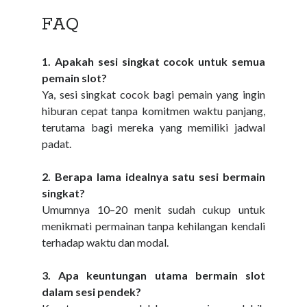
FAQ
1. Apakah sesi singkat cocok untuk semua
pemain slot?
Ya, sesi singkat cocok bagi pemain yang ingin
hiburan cepat tanpa komitmen waktu panjang,
terutama bagi mereka yang memiliki jadwal
padat.
2. Berapa lama idealnya satu sesi bermain
singkat?
Umumnya 10–20 menit sudah cukup untuk
menikmati permainan tanpa kehilangan kendali
terhadap waktu dan modal.
3. Apa keuntungan utama bermain slot
dalam sesi pendek?