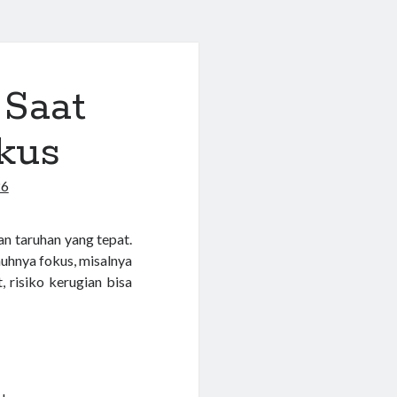
 Saat
kus
26
n taruhan yang tepat.
uhnya fokus, misalnya
, risiko kerugian bisa