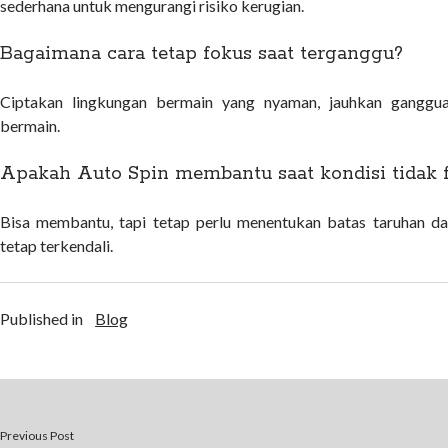
sederhana untuk mengurangi risiko kerugian.
Bagaimana cara tetap fokus saat terganggu?
Ciptakan lingkungan bermain yang nyaman, jauhkan ganggua
bermain.
Apakah Auto Spin membantu saat kondisi tidak 
Bisa membantu, tapi tetap perlu menentukan batas taruhan da
tetap terkendali.
Published in
Blog
Previous Post