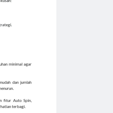
okusan:
trategi.
uhan minimal agar
mudah dan jumlah
menurun.
 fitur Auto Spin,
hatian terbagi.