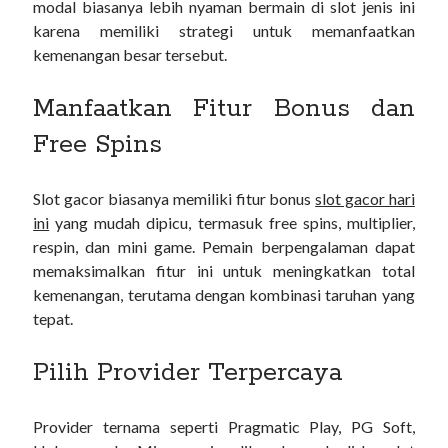
modal biasanya lebih nyaman bermain di slot jenis ini
slot88
karena memiliki strategi untuk memanfaatkan
kemenangan besar tersebut.
situs togel
slot gacor hari ini
Manfaatkan Fitur Bonus dan
slot
Free Spins
slot
Slot gacor biasanya memiliki fitur bonus
slot gacor hari
juara288
ini
yang mudah dipicu, termasuk free spins, multiplier,
raja gacor
respin, dan mini game. Pemain berpengalaman dapat
memaksimalkan fitur ini untuk meningkatkan total
gacor777
kemenangan, terutama dengan kombinasi taruhan yang
langit99
tepat.
Pilih Provider Terpercaya
Provider ternama seperti Pragmatic Play, PG Soft,