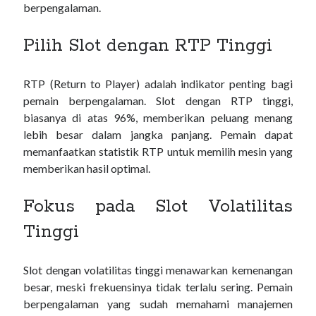
dana toto
berpengalaman.
oke25 login
Pilih Slot dengan RTP Tinggi
nadimtogel
lautan77 login
RTP (Return to Player) adalah indikator penting bagi
pemain berpengalaman. Slot dengan RTP tinggi,
dewa90
biasanya di atas 96%, memberikan peluang menang
lautan77 login
lebih besar dalam jangka panjang. Pemain dapat
memanfaatkan statistik RTP untuk memilih mesin yang
oke25 login
memberikan hasil optimal.
oke25 login
Fokus pada Slot Volatilitas
slot88
Tinggi
pengeluaran macau
slot gacor hari ini
Slot dengan volatilitas tinggi menawarkan kemenangan
rajamenang login
besar, meski frekuensinya tidak terlalu sering. Pemain
berpengalaman yang sudah memahami manajemen
jackpot108